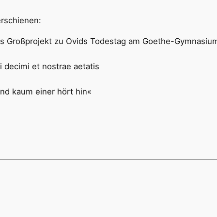
erschienen:
ches Großprojekt zu Ovids Todestag am Goethe-Gymnasiu
i decimi et nostrae aetatis
und kaum einer hört hin«