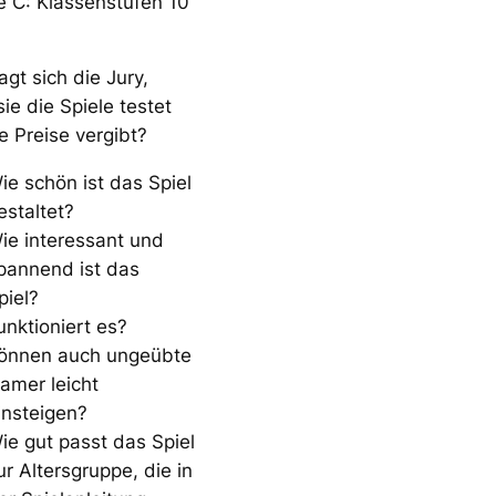
 C: Klassenstufen 10
agt sich die Jury,
ie die Spiele testet
e Preise vergibt?
ie schön ist das Spiel
estaltet?
ie interessant und
pannend ist das
piel?
unktioniert es?
önnen auch ungeübte
amer leicht
insteigen?
ie gut passt das Spiel
ur Altersgruppe, die in