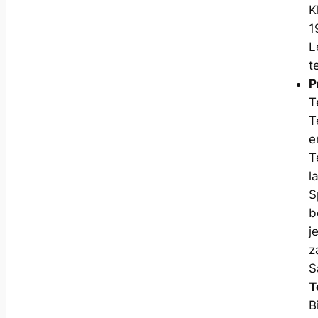
K
1
L
t
P
T
T
e
T
l
S
b
j
z
S
T
B