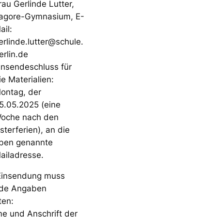
rau Gerlinde Lutter,
agore-Gymnasium, E-
ail:
erlinde.lutter@schule.
erlin.de
insendeschluss für
ie Materialien:
ontag, der
5.05.2025 (eine
oche nach den
sterferien), an die
ben genannte
ailadresse.
Einsendung muss
nde Angaben
ten:
e und Anschrift der