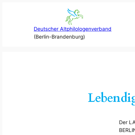
Zum
Inhalt
springen
Deutscher Altphilologenverband
(Berlin-Brandenburg)
Lebendi
Der 
BERLI