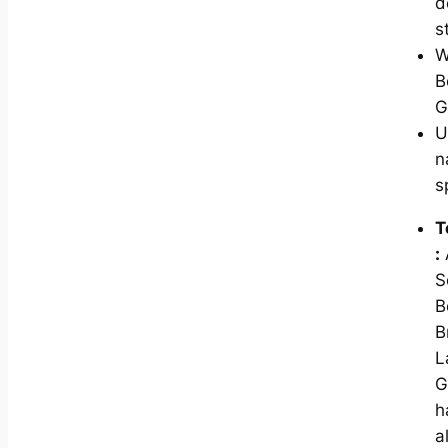
d
s
W
B
G
U
n
s
T
:
S
B
B
L
G
h
a