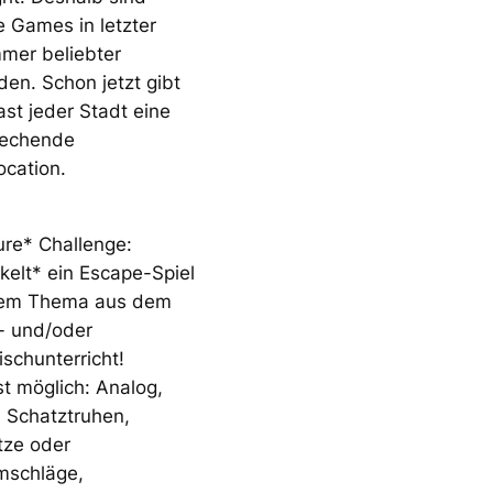
 Games in letzter
mmer beliebter
en. Schon jetzt gibt
fast jeder Stadt eine
rechende
ocation.
ure* Challenge:
kelt* ein Escape-Spiel
nem Thema aus dem
- und/oder
ischunterricht!
ist möglich: Analog,
l, Schatztruhen,
tze oder
mschläge,