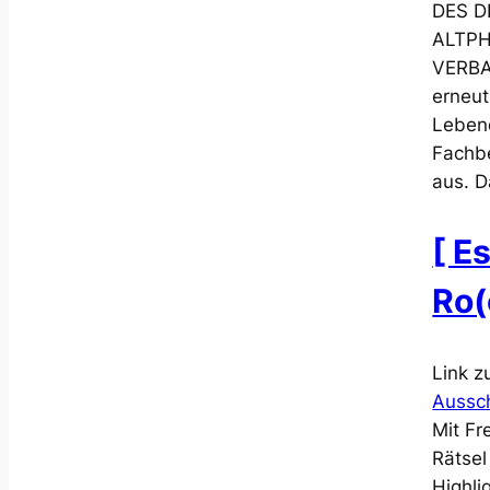
DES 
ALTP
VERBA
erneu
Lebend
Fachbe
aus. D
[ E
Ro(
Link z
Aussc
Mit F
Rätsel
Highli