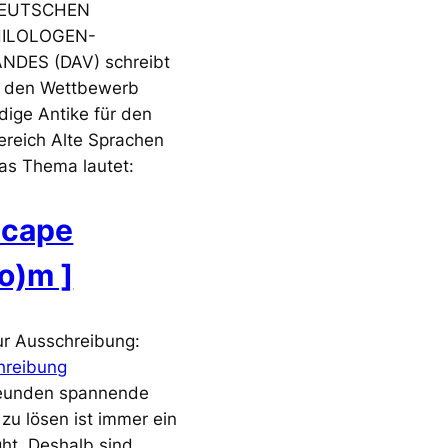
DEUTSCHEN
HILOLOGEN-
NDES (DAV) schreibt
t den Wettbewerb
ige Antike für den
reich Alte Sprachen
as Thema lautet:
scape
o)m ]
ur Ausschreibung:
hreibung
reunden spannende
 zu lösen ist immer ein
ght. Deshalb sind