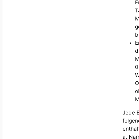
F
T
M
g
b
E
d
M
0
W
O
o
M
Jede 
folge
enthal
a. Nam