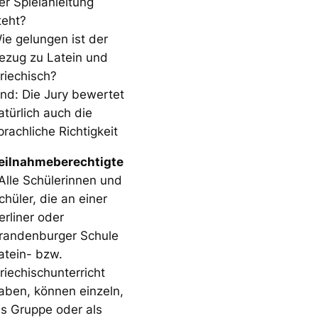
er Spielanleitung
teht?
ie gelungen ist der
ezug zu Latein und
riechisch?
nd: Die Jury bewertet
atürlich auch die
prachliche Richtigkeit
eilnahmeberechtigte
Alle Schülerinnen und
chüler, die an einer
erliner oder
randenburger Schule
atein- bzw.
riechischunterricht
aben, können einzeln,
ls Gruppe oder als