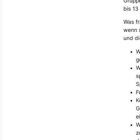
Gruppe
bis 13
Was fr
wenn s
und di
W
g
W
s
S
F
K
G
e
W
z