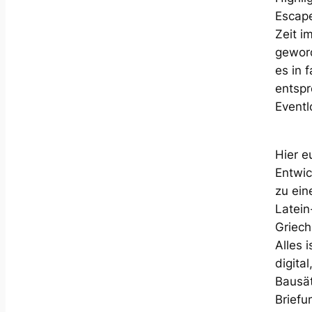
Escape
Zeit i
geword
es in 
entsp
Eventl
Hier e
Entwic
zu ei
Latein
Griech
Alles 
digita
Bausä
Briefu