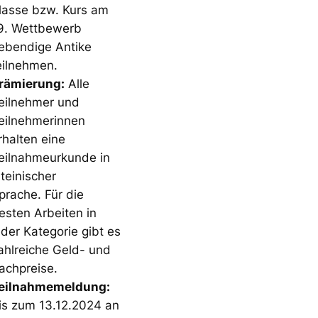
lasse bzw. Kurs am
9. Wettbewerb
ebendige Antike
eilnehmen.
rämierung:
Alle
eilnehmer und
eilnehmerinnen
rhalten eine
eilnahmeurkunde in
ateinischer
prache. Für die
esten Arbeiten in
eder Kategorie gibt es
ahlreiche Geld- und
achpreise.
eilnahmemeldung:
is zum 13.12.2024 an