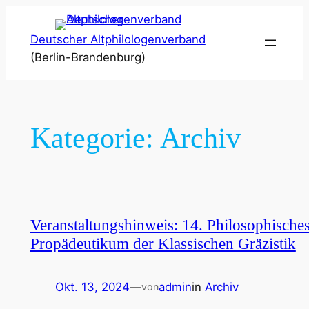
Zum
Inhalt
Deutscher Altphilologenverband
springen
(Berlin-Brandenburg)
Kategorie:
Archiv
Veranstaltungshinweis: 14. Philosophische
Propädeutikum der Klassischen Gräzistik
Okt. 13, 2024
—
admin
in
Archiv
von