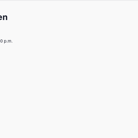
en
00 p.m.