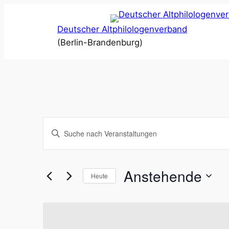
Deutscher Altphilologenverband
(Berlin-Brandenburg)
Veranstaltungen
Bitte
Schlüsselwort
Suche
eingeben.
Suche
Anstehende
und
Heute
nach
Datum
Ansichten,
Veranstaltungen
wählen.
Schlüsselwort.
Navigation