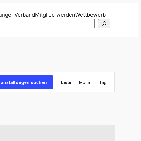
tungen
Verband
Mitglied werden
Wettbewerb
Suchen
Veranstaltung
ranstaltungen suchen
Liste
Monat
Tag
Ansichten-
Navigation