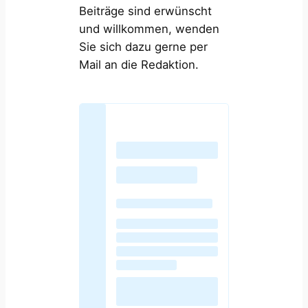
Beiträge sind erwünscht
und willkommen, wenden
Sie sich dazu gerne per
Mail an die Redaktion.
Mail an die Redaktion
L
o
a
d
i
n
g
p
o
s
t